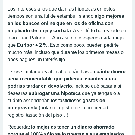
Los intereses a los que dan las hipotecas en estos
tiempos son una ful de estambul, siendo
algo mejores
en los bancos online que en los de oficina con
empleado de traje y corbata
. A ver, tú lo haces todo en
plan Juan Palomo… Aun así, no te esperes nada mejor
que
Euríbor + 2 %.
Esto como poco, pueden pedirte
mucho más, incluso que durante los primeros meses o
años pagues un interés fijo.
Estos simuladores al final te dirán hasta
cuánto dinero
sería recomendable que pidieras, cuántos años
podrías tardar en devolverlo
, incluso qué pasaría si
desearas
subrogar una hipoteca
que ya tengas o a
cuánto ascenderían los fastidiosos
gastos de
compraventa
(notario, registro de la propiedad,
registro, tasación del piso…).
Recuerda:
lo mejor es tener un dinero ahorrado
porque el 100% sólo se lo prestan a sus empleados