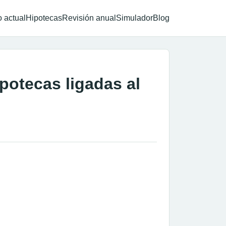
 actual
Hipotecas
Revisión anual
Simulador
Blog
potecas ligadas al