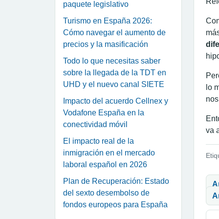
Ref
paquete legislativo
Turismo en España 2026:
Com
Cómo navegar el aumento de
más
precios y la masificación
dif
hip
Todo lo que necesitas saber
sobre la llegada de la TDT en
Per
UHD y el nuevo canal SIETE
lo 
nos
Impacto del acuerdo Cellnex y
Vodafone España en la
Ent
conectividad móvil
va 
El impacto real de la
inmigración en el mercado
Etiq
laboral español en 2026
Na
Plan de Recuperación: Estado
A
del sexto desembolso de
A
fondos europeos para España