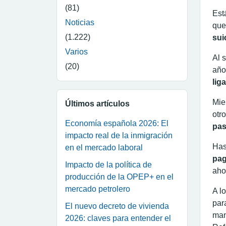
(81)
Est
Noticias
que
(1.222)
sui
Varios
Al 
(20)
año
lig
Mie
Últimos artículos
otr
Economía española 2026: El
pas
impacto real de la inmigración
Has
en el mercado laboral
pag
Impacto de la política de
aho
producción de la OPEP+ en el
mercado petrolero
A l
par
El nuevo decreto de vivienda
man
2026: claves para entender el