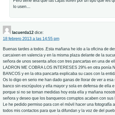
Pero tiene tela que las cajas lloren por un tipo que les 
lo usen…
lacuerda12
dice:
18 febrero 2013 a las 14:55 pm
Buenas tardes a todos .Esta mañana he ido a la oficina de d
carcaixen en valencia y en la misma plaza delante de la suc
señora de unos sesenta años con tres pancartas en una d
LADRON ME COBRA LOS INTERESES 29% en otra ponía 
BANCOS y en la otra pancarta explicaba su caos con la entid
Os lo digo en serio me han dado ganas de llorar de ver a esa
banco sin escrúpulos y ella mayor y sola en defensa de ella 
porque si no se toman medidas hoy esta ella y mañana nosotr
señora y deseo que los banqueros corruptos acaben con sus h
Le he pedido permiso para con el móvil hacer una fotografía a
todos mis contactos para que la difundan y la voz de del puebl