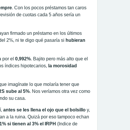
iempre
. Con los pocos préstamos tan caros
revisión de cuotas cada 5 años sería un
 hayan firmado un préstamo en los últimos
el 2%, ni te digo qué pasaría si
hubieran
a por el
0,992%
. Bajito pero más alto que el
os índices hipotecarios,
la morosidad
que imagínate lo que molaría tener que
IRS sube al 5%
. Nos veríamos otra vez como
ndo su casa.
í,
antes se les llena el ojo que el bolsillo
y,
van a la ruina. Quizá por eso tampoco echan
1% si tienen al 3% el IRPH
(Indice de