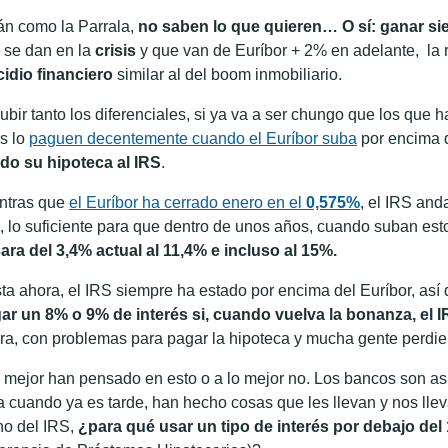
án como la Parrala,
no saben lo que quieren… O sí: ganar s
 se dan en la
crisis
y que van de Euríbor + 2% en adelante, la 
cidio financiero
similar al del boom inmobiliario.
subir tanto los diferenciales, si ya va a ser chungo que los que
s lo
paguen decentemente cuando el Euríbor suba
por encima d
ado su hipoteca al IRS
.
ntras que
el Euríbor ha cerrado enero en el
0,575%
, el IRS and
o, lo suficiente para que dentro de unos años, cuando suban est
ara del 3,4% actual al 11,4% e incluso al 15%.
ta ahora, el IRS siempre ha estado por encima del Euríbor, así 
ar un 8% o 9% de interés si, cuando vuelva la bonanza, el 
ra, con problemas para pagar la hipoteca y mucha gente perdie
o mejor han pensado en esto o a lo mejor no. Los bancos son as
a cuando ya es tarde, han hecho cosas que les llevan y nos lle
o del IRS,
¿para qué usar un tipo de interés por debajo del 