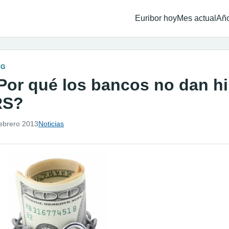
Euribor hoy
Mes actual
Año
OG
Por qué los bancos no dan hi
RS?
febrero 2013
Noticias