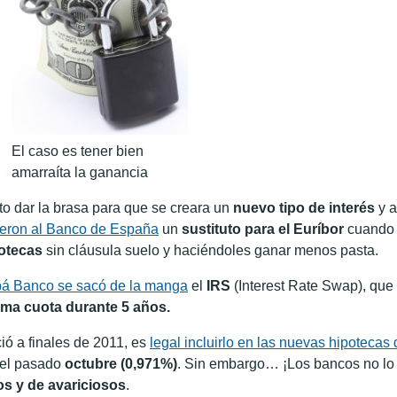
El caso es tener bien
amarraíta la ganancia
to dar la brasa para que se creara un
nuevo tipo de interés
y 
ieron al Banco de España
un
sustituto para el Euríbor
cuando 
otecas
sin cláusula suelo y haciéndoles ganar menos pasta.
á Banco se sacó de la manga
el
IRS
(Interest Rate Swap), que 
ma cuota durante 5 años.
ió a finales de 2011, es
legal incluirlo en las nuevas hipoteca
 el pasado
octubre (0,971%)
. Sin embargo… ¡Los bancos no lo
tos y de avariciosos
.