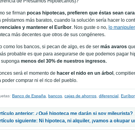
erencia de Préstamos Hipotecarios)?
o se firman
pocas hipotecas, prefieren que éstas sean car
 préstamos más baratos, cuando la solución sería hacer lo cont
erenciales y mantener el Euríbor
. Nos guste o no,
lo manipule
oteca más decentes que otros de sus congéneres.
o como los bancos, si pecan de algo, es de ser
más avaros
que
más probable es que para asegurarse de que podemos pagar hi
 suponga
menos del 30% de nuestros ingresos.
onces será el momento de
hacer el nido en un árbol
, compitie
a poder comprar ni el rico del pueblo.
uetas:
Banco de España
,
bancos
,
cajas de ahorros
,
diferencial
,
Euríbor
vegación de entradas
rtículo anterior: ¿Qué hipoteca me darán si soy mileurista?
rtículo siguiente: Ni hipoteca, ni alquiler, ¡vamos a okupar u