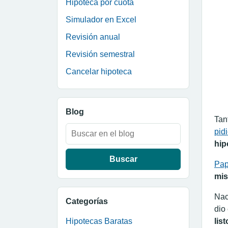
Hipoteca por cuota
Simulador en Excel
Revisión anual
Revisión semestral
Cancelar hipoteca
Blog
Tan
Buscar:
pid
hip
Pap
mis
Nac
Categorías
dio
Hipotecas Baratas
lis