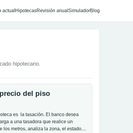
 actual
Hipotecas
Revisión anual
Simulador
Blog
rcado hipotecario.
precio del piso
poteca es la tasación. El banco desea
carga a una tasadora que realice un
de los metros, analiza la zona, el estado…