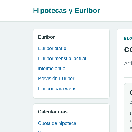
Hipotecas y Euribor
Euribor
BL
c
Euribor diario
Euribor mensual actual
Art
Informe anual
Previsión Euribor
Euribor para webs
2
Calculadoras
U
c
Cuota de hipoteca
i