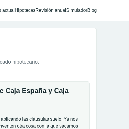
 actual
Hipotecas
Revisión anual
Simulador
Blog
rcado hipotecario.
de Caja España y Caja
r aplicando las cláusulas suelo. Ya nos
 inventen otra cosa con la que sacarnos