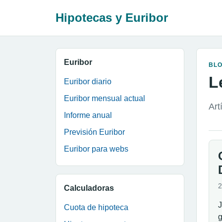
Hipotecas y Euribor
Euribor
BL
L
Euribor diario
Euribor mensual actual
Art
Informe anual
Previsión Euribor
Euribor para webs
2
Calculadoras
J
Cuota de hipoteca
g