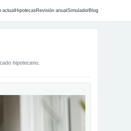
 actual
Hipotecas
Revisión anual
Simulador
Blog
rcado hipotecario.