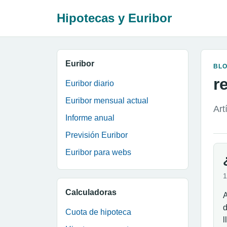
Hipotecas y Euribor
Euribor
BL
r
Euribor diario
Euribor mensual actual
Art
Informe anual
Previsión Euribor
Euribor para webs
1
Calculadoras
A
d
Cuota de hipoteca
l