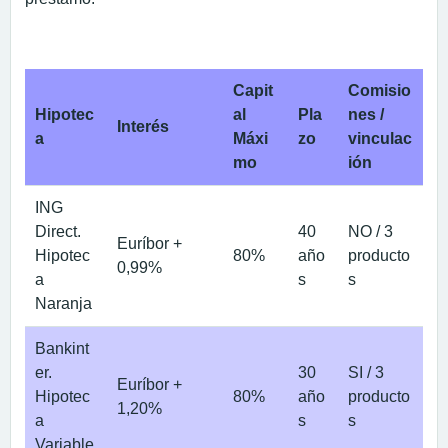
Capit
Comisio
Hipotec
al
Pla
nes /
Interés
a
Máxi
zo
vinculac
mo
ión
ING
Direct.
40
NO / 3
Euríbor +
Hipotec
80%
año
producto
0,99%
a
s
s
Naranja
Bankint
er.
30
SI / 3
Euríbor +
Hipotec
80%
año
producto
1,20%
a
s
s
Variable