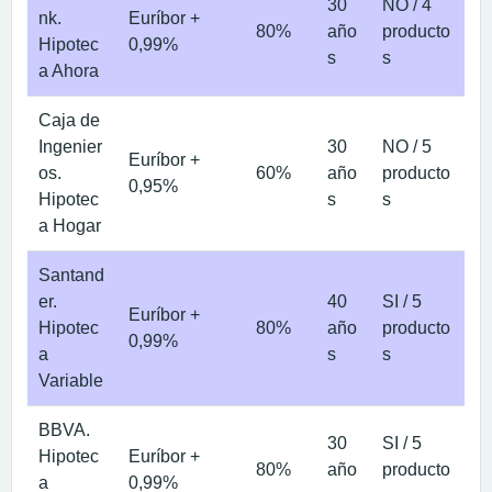
30
NO / 4
nk.
Euríbor +
80%
año
producto
Hipotec
0,99%
s
s
a Ahora
Caja de
Ingenier
30
NO / 5
Euríbor +
os.
60%
año
producto
0,95%
Hipotec
s
s
a Hogar
Santand
er.
40
SI / 5
Euríbor +
Hipotec
80%
año
producto
0,99%
a
s
s
Variable
BBVA.
30
SI / 5
Hipotec
Euríbor +
80%
año
producto
a
0,99%