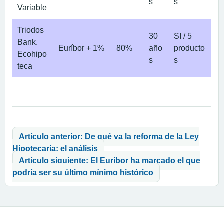
s
s
Variable
Triodos
30
SI / 5
Bank.
Euríbor + 1%
80%
año
producto
Ecohipo
s
s
teca
Navegación de entradas
Artículo anterior: De qué va la reforma de la Ley
Hipotecaria: el análisis
Artículo siguiente: El Euríbor ha marcado el que
podría ser su último mínimo histórico