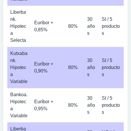
Liberba
nk.
30
SI / 5
Euríbor +
Hipotec
80%
año
producto
0,85%
a
s
s
Selecta
Kutxaba
nk.
30
SI / 5
Euríbor +
Hipotec
80%
año
producto
0,90%
a
s
s
Variable
Bankoa.
30
SI / 5
Hipotec
Euríbor +
80%
año
producto
a
0,95%
s
s
Variable
Liberba