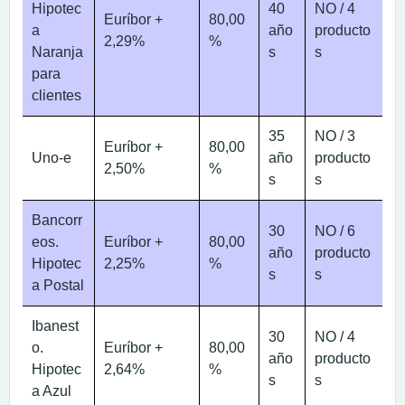
Hipotec
40
NO / 4
Euríbor +
80,00
a
año
producto
2,29%
%
Naranja
s
s
para
clientes
35
NO / 3
Euríbor +
80,00
Uno-e
año
producto
2,50%
%
s
s
Bancorr
30
NO / 6
eos.
Euríbor +
80,00
año
producto
Hipotec
2,25%
%
s
s
a Postal
Ibanest
30
NO / 4
o.
Euríbor +
80,00
año
producto
Hipotec
2,64%
%
s
s
a Azul