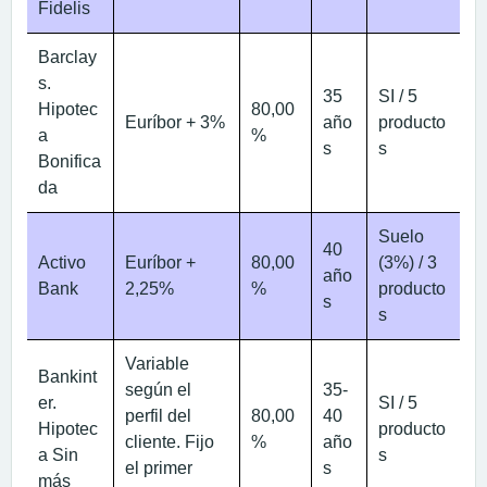
Fidelis
Barclay
s.
35
SI / 5
Hipotec
80,00
Euríbor + 3%
año
producto
a
%
s
s
Bonifica
da
Suelo
40
Activo
Euríbor +
80,00
(3%) / 3
año
Bank
2,25%
%
producto
s
s
Variable
Bankint
según el
35-
er.
SI / 5
perfil del
80,00
40
Hipotec
producto
cliente. Fijo
%
año
a Sin
s
el primer
s
más