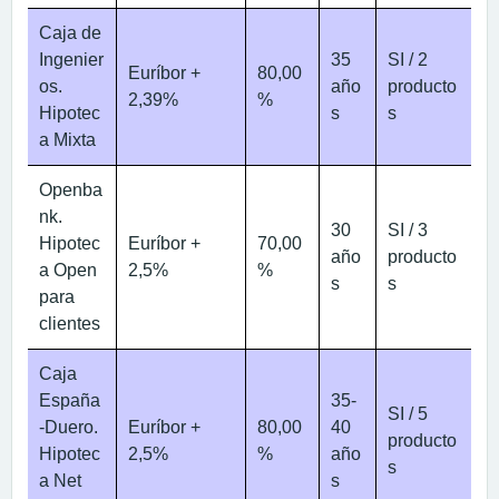
Caja de
Ingenier
35
SI / 2
Euríbor +
80,00
os.
año
producto
2,39%
%
Hipotec
s
s
a Mixta
Openba
nk.
30
SI / 3
Hipotec
Euríbor +
70,00
año
producto
a Open
2,5%
%
s
s
para
clientes
Caja
España
35-
SI / 5
-Duero.
Euríbor +
80,00
40
producto
Hipotec
2,5%
%
año
s
a Net
s