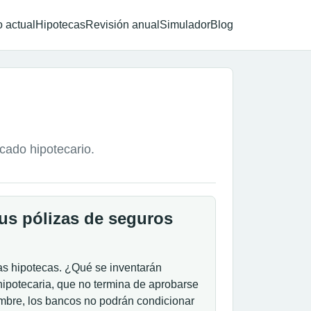
 actual
Hipotecas
Revisión anual
Simulador
Blog
rcado hipotecario.
sus pólizas de seguros
las hipotecas. ¿Qué se inventarán
hipotecaria, que no termina de aprobarse
embre, los bancos no podrán condicionar