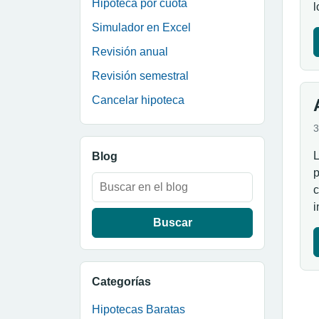
Hipoteca por cuota
Simulador en Excel
Revisión anual
Revisión semestral
Cancelar hipoteca
3
L
Blog
p
Buscar:
c
i
Categorías
Hipotecas Baratas