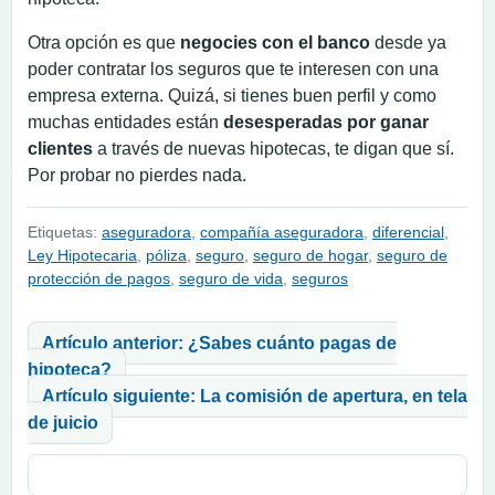
Otra opción es que
negocies con el banco
desde ya
poder contratar los seguros que te interesen con una
empresa externa. Quizá, si tienes buen perfil y como
muchas entidades están
desesperadas por ganar
clientes
a través de nuevas hipotecas, te digan que sí.
Por probar no pierdes nada.
Etiquetas:
aseguradora
,
compañía aseguradora
,
diferencial
,
Ley Hipotecaria
,
póliza
,
seguro
,
seguro de hogar
,
seguro de
protección de pagos
,
seguro de vida
,
seguros
Navegación de entradas
Artículo anterior: ¿Sabes cuánto pagas de
hipoteca?
Artículo siguiente: La comisión de apertura, en tela
de juicio