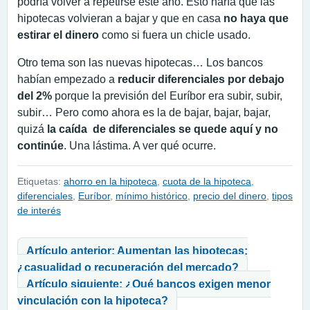
podría volver a repetirse este año. Esto haría que las
hipotecas volvieran a bajar y que en casa
no haya que
estirar el dinero
como si fuera un chicle usado.
Otro tema son las nuevas hipotecas… Los bancos
habían empezado a
reducir diferenciales por debajo
del 2%
porque la previsión del Euríbor era subir, subir,
subir… Pero como ahora es la de bajar, bajar, bajar,
quizá
la caída de diferenciales se quede aquí y no
continúe
. Una lástima. A ver qué ocurre.
Etiquetas:
ahorro en la hipoteca
,
cuota de la hipoteca
,
diferenciales
,
Euríbor
,
mínimo histórico
,
precio del dinero
,
tipos
de interés
Navegación de entradas
Artículo anterior: Aumentan las hipotecas:
¿casualidad o recuperación del mercado?
Artículo siguiente: ¿Qué bancos exigen menor
vinculación con la hipoteca?