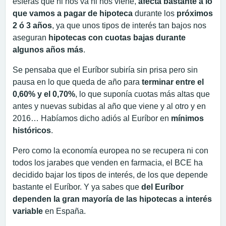
esferas que ni nos va ni nos viene,
afecta bastante a lo
que vamos a pagar de hipoteca
durante los
próximos
2 ó 3 años
, ya que unos tipos de interés tan bajos nos
aseguran
hipotecas con cuotas bajas durante
algunos años más
.
Se pensaba que el Euríbor subiría sin prisa pero sin
pausa en lo que queda de año para
terminar entre el
0,60% y el 0,70%
, lo que suponía cuotas más altas que
antes y nuevas subidas al año que viene y al otro y en
2016… Habíamos dicho adiós al Euríbor en
mínimos
históricos
.
Pero como la economía europea no se recupera ni con
todos los jarabes que venden en farmacia, el BCE ha
decidido bajar los tipos de interés, de los que depende
bastante el Euríbor. Y ya sabes que
del Euríbor
dependen la gran mayoría de las hipotecas a interés
variable
en España.