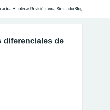
 actual
Hipotecas
Revisión anual
Simulador
Blog
s diferenciales de