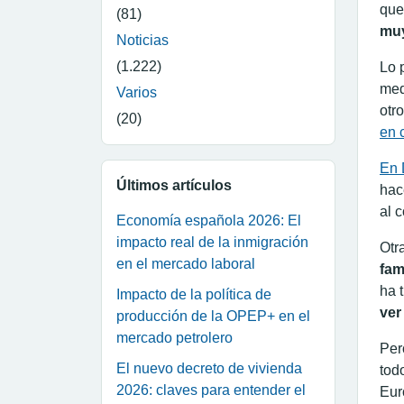
que
(81)
muy
Noticias
(1.222)
Lo 
med
Varios
otr
(20)
en 
En 
Últimos artículos
hac
al 
Economía española 2026: El
impacto real de la inmigración
Otr
en el mercado laboral
fam
ha 
Impacto de la política de
ver
producción de la OPEP+ en el
mercado petrolero
Per
El nuevo decreto de vivienda
tod
2026: claves para entender el
Eur