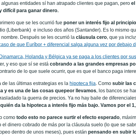
 algunas entidades sí han atrapado clientes que pagan, pero
el
 difícil para ganar dinero.
primero que se les ocurrió fue
poner un interés fijo al principi
io (Liberbank) e incluso dos años (Santander). Es lo mismo q
o nombre. Después se les ocurrió la
cláusula cero
, que ya incl
caso de que Euríbor + diferencial salga alguna vez por debajo d
Dinamarca, Holanda y Bélgica ya se paga a los clientes por su
er, y eso que sí se está
cobrando a las grandes empresas por
contrario de lo que suele ocurrir, que es que el banco paga inter
a de las últimas estrategias es la
hipoteca fija
. Como
subir las 
a y es una de las cosas quepeor llevamos
, los bancos se han
trasladado la guerra de precios. Ya no hay baile de diferenciale
 quién da la hipoteca a interés fijo más bajo. Vamos por el 
o como
todo esto no parece surtir el efecto esperado
, máxim
o el dinero cobrado de más por la cláusula suelo (lo que se sabr
opeo dentro de unos meses), pues están
pensando en subir lo