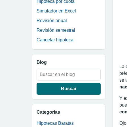
Hipoteca por cuota
Simulador en Excel
Revisión anual
Revisión semestral
Cancelar hipoteca
Blog
La 
Buscar:
pré
se 
na
Y e
pue
con
Categorías
Hipotecas Baratas
Ojo