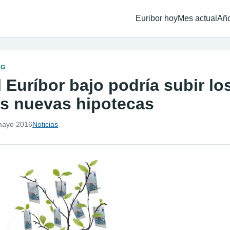
Euribor hoy
Mes actual
Año
OG
l Euríbor bajo podría subir lo
as nuevas hipotecas
mayo 2016
Noticias