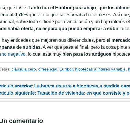
sí, qué triste.
Tanto tira el Euríbor para abajo, que los dife
imo al 0,75%
que era lo que se esperaba hace meses. Así que, 
omenal, sobre todo si tiene poca vinculación y un bajo interés 
de había oferta, se espera que pueda empezar a subir
la co
 hay entidades que mejoran sus diferenciales, pero
el mercado
panas de subidas
. A ver qué pasa al final, pero la cosa pinta
reno negativo
, lo cual está muy
bien para los antiguos
hipoteca
uetas:
cláusula cero
,
diferencial
,
Euríbor
,
hipotecas a interés variable
,
h
vegación de entradas
rtículo anterior: La banca recurre a hipotecas a medida para
rtículo siguiente: Tasación de vivienda: en qué consiste y 
Un comentario