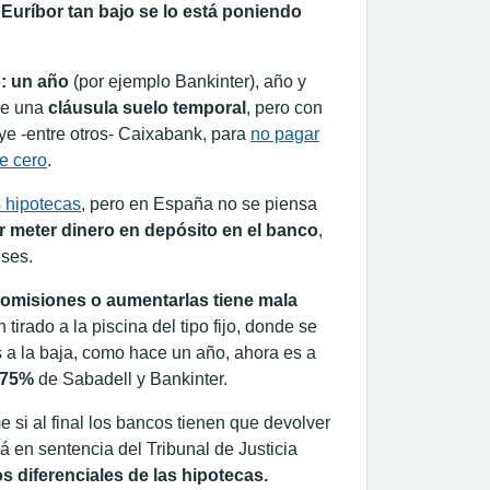
 Euríbor tan bajo se lo está poniendo
o: un año
(por ejemplo Bankinter), año y
ue una
cláusula suelo temporal
, pero con
uye -entre otros- Caixabank, para
no pagar
e cero
.
s hipotecas
, pero en España no se piensa
 meter dinero en depósito en el banco
,
eses.
comisiones o aumentarlas tiene mala
 tirado a la piscina del tipo fijo, donde se
s a la baja, como hace un año, ahora es a
1,75%
de Sabadell y Bankinter.
e si al final los bancos tienen que devolver
á en sentencia del Tribunal de Justicia
s diferenciales de las hipotecas.