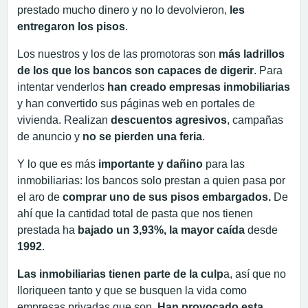
prestado mucho dinero y no lo devolvieron,
les
entregaron los pisos
.
Los nuestros y los de las promotoras son
más ladrillos
de los que los bancos son capaces de digerir
. Para
intentar venderlos
han creado empresas inmobiliarias
y han convertido sus páginas web en portales de
vivienda. Realizan
descuentos agresivos
, campañas
de anuncio y
no se pierden una feria
.
Y lo que es más
importante y dañino
para las
inmobiliarias: los bancos solo prestan
a quien pasa por
el aro de
comprar uno de sus pisos embargados.
De
ahí que la cantidad total de
pasta que nos tienen
prestada ha
bajado un 3,93%, la mayor caída
desde
1992
.
Las inmobiliarias tienen parte de la culp
a, así que no
lloriqueen tanto y que se busquen la vida como
empresas privadas que son.
Han provocado esta