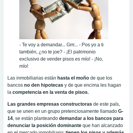
- Te voy a demandar... Grrr... - Pos yo a ti
también, ¿no te joe? - ¡El patrimonio
exclusivo de vender pisos es mío! - ¡No,
mío!
Las inmobiliarias están
hasta el moño
de que los
bancos
no den hipotecas
y de que encima les hagan
la
competencia en la venta de pisos.
Las grandes empresas constructoras
de este país,
que se unen en un grupo pretenciosamente llamado
G-
14
, se están planteando
demandar a los bancos para
denunciar la posición dominante
que han alcanzado
en el mercado inmobiliario:
tienen los pisos y además