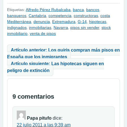
Etiquetas:
Alfredo Pérez Rubalcaba
,
banca
,
bancos
,
banqueros
,
Cantabria
,
competencia
,
constructoras
,
costa
Mediterránea
,
denuncia
,
Extremadura
,
G-14
,
hipotecas
,
indignados
,
inmobiliarias
,
Navarra
,
pisos sin vender
,
stock
inmobiliario
,
venta de pisos
Navegación de entradas
Artículo anterior: Los guiris compran más pisos en
España que los inmigrantes
Artículo siguiente: Las hipotecas siguen en
peligro de extinción
9 comentarios
Papa pitufo
dice:
22 julio 2011 a las 9:39 am