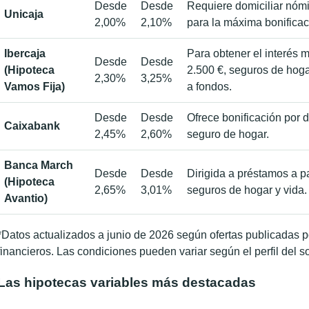
Desde
Desde
Requiere domiciliar nómi
Unicaja
2,00%
2,10%
para la máxima bonificac
Ibercaja
Para obtener el interés 
Desde
Desde
(Hipoteca
2.500 €, seguros de hogar
2,30%
3,25%
Vamos Fija)
a fondos.
Desde
Desde
Ofrece bonificación por d
Caixabank
2,45%
2,60%
seguro de hogar.
Banca March
Desde
Desde
Dirigida a préstamos a p
(Hipoteca
2,65%
3,01%
seguros de hogar y vida.
Avantio)
*Datos actualizados a junio de 2026 según ofertas publicadas 
financieros. Las condiciones pueden variar según el perfil del sol
Las hipotecas variables más destacadas