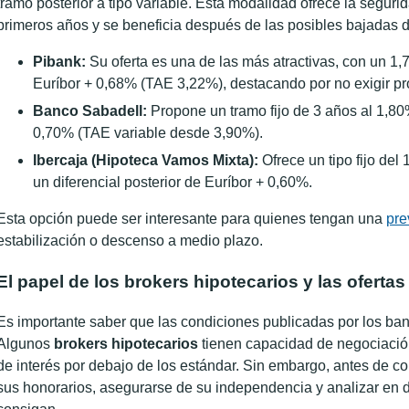
tramo posterior a tipo variable. Esta modalidad ofrece la seguri
primeros años y se beneficia después de las posibles bajadas d
Pibank:
Su oferta es una de las más atractivas, con un 1
Euríbor + 0,68% (TAE 3,22%), destacando por no exigir pr
Banco Sabadell:
Propone un tramo fijo de 3 años al 1,8
0,70% (TAE variable desde 3,90%).
Ibercaja (Hipoteca Vamos Mixta):
Ofrece un tipo fijo del
un diferencial posterior de Euríbor + 0,60%.
Esta opción puede ser interesante para quienes tengan una
pre
estabilización o descenso a medio plazo.
El papel de los brokers hipotecarios y las ofertas
Es importante saber que las condiciones publicadas por los ban
Algunos
brokers hipotecarios
tienen capacidad de negociación
de interés por debajo de los estándar. Sin embargo, antes de con
sus honorarios, asegurarse de su independencia y analizar en de