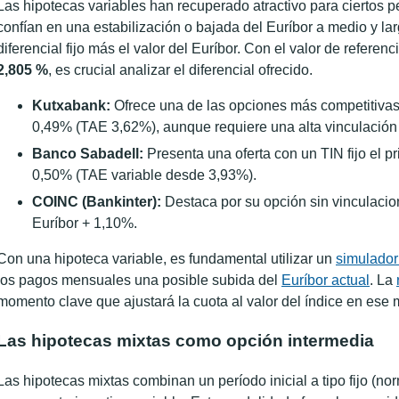
Las hipotecas variables han recuperado atractivo para ciertos p
confían en una estabilización o bajada del Euríbor a medio y l
diferencial fijo más el valor del Euríbor. Con el valor de referenc
2,805 %
, es crucial analizar el diferencial ofrecido.
Kutxabank:
Ofrece una de las opciones más competitivas 
0,49% (TAE 3,62%), aunque requiere una alta vinculación 
Banco Sabadell:
Presenta una oferta con un TIN fijo el 
0,50% (TAE variable desde 3,93%).
COINC (Bankinter):
Destaca por su opción sin vinculacion
Euríbor + 1,10%.
Con una hipoteca variable, es fundamental utilizar un
simulador
los pagos mensuales una posible subida del
Euríbor actual
. La
momento clave que ajustará la cuota al valor del índice en ese
Las hipotecas mixtas como opción intermedia
Las hipotecas mixtas combinan un período inicial a tipo fijo (n