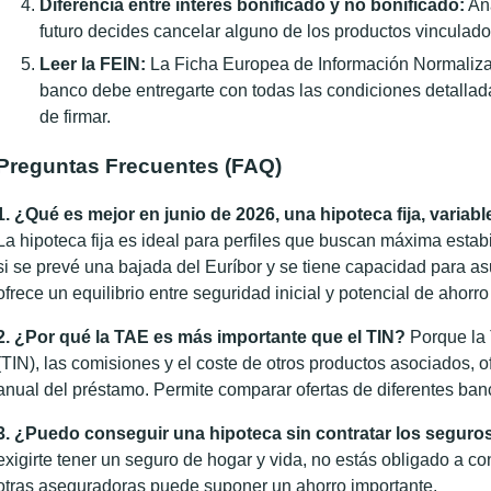
Diferencia entre interés bonificado y no bonificado:
Ana
futuro decides cancelar alguno de los productos vinculado
Leer la FEIN:
La Ficha Europea de Información Normaliza
banco debe entregarte con todas las condiciones detallada
de firmar.
Preguntas Frecuentes (FAQ)
1. ¿Qué es mejor en junio de 2026, una hipoteca fija, variabl
La hipoteca fija es ideal para perfiles que buscan máxima estabi
si se prevé una bajada del Euríbor y se tiene capacidad para as
ofrece un equilibrio entre seguridad inicial y potencial de ahorro 
2. ¿Por qué la TAE es más importante que el TIN?
Porque la 
(TIN), las comisiones y el coste de otros productos asociados, 
anual del préstamo. Permite comparar ofertas de diferentes ban
3. ¿Puedo conseguir una hipoteca sin contratar los seguro
exigirte tener un seguro de hogar y vida, no estás obligado a co
otras aseguradoras puede suponer un ahorro importante.