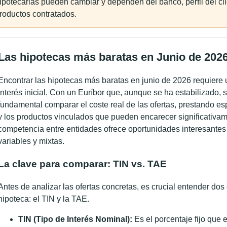
ipotecarias pueden cambiar y dependen del banco, perfil del clie
roductos contratados.
Las hipotecas más baratas en Junio de 202
Encontrar las hipotecas más baratas en junio de 2026 requiere u
interés inicial. Con un Euríbor que, aunque se ha estabilizado, s
fundamental comparar el coste real de las ofertas, prestando es
y los productos vinculados que pueden encarecer significativam
competencia entre entidades ofrece oportunidades interesantes 
variables y mixtas.
La clave para comparar: TIN vs. TAE
Antes de analizar las ofertas concretas, es crucial entender do
hipoteca: el TIN y la TAE.
TIN (Tipo de Interés Nominal):
Es el porcentaje fijo que e