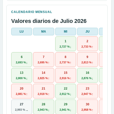
CALENDARIO MENSUAL
Valores diarios de Julio 2026
LU
MA
MI
JU
VI
1
2
3
↓
↑
2,727 %
2,733 %
2,709 %
6
7
8
9
10
↓
↑
↑
↑
2,693 %
2,695 %
2,737 %
2,813 %
2,831 %
13
14
15
16
17
↓
↑
↑
↓
2,800 %
2,825 %
2,916 %
2,876 %
2,873 %
20
21
22
23
24
↑
↑
↓
↑
2,881 %
2,918 %
2,912 %
2,947 %
2,993 %
27
28
29
30
31
→
↓
↓
↑
2,993 %
2,943 %
2,941 %
2,958 %
2,964 %