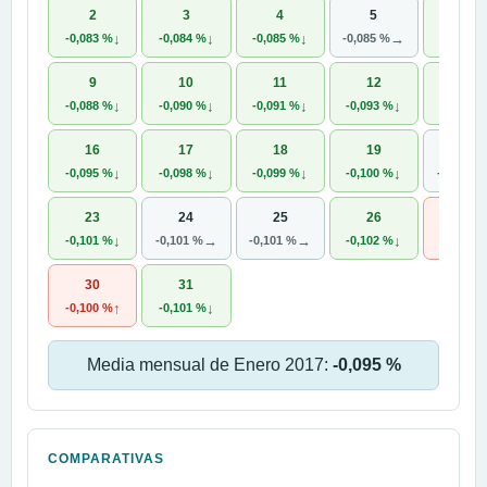
2
3
4
5
6
↓
↓
↓
→
-0,083 %
-0,084 %
-0,085 %
-0,085 %
-0,087 
9
10
11
12
13
↓
↓
↓
↓
-0,088 %
-0,090 %
-0,091 %
-0,093 %
-0,094 
16
17
18
19
20
↓
↓
↓
↓
-0,095 %
-0,098 %
-0,099 %
-0,100 %
-0,100 %
23
24
25
26
27
↓
→
→
↓
-0,101 %
-0,101 %
-0,101 %
-0,102 %
-0,101 
30
31
↑
↓
-0,100 %
-0,101 %
Media mensual de Enero 2017:
-0,095 %
COMPARATIVAS