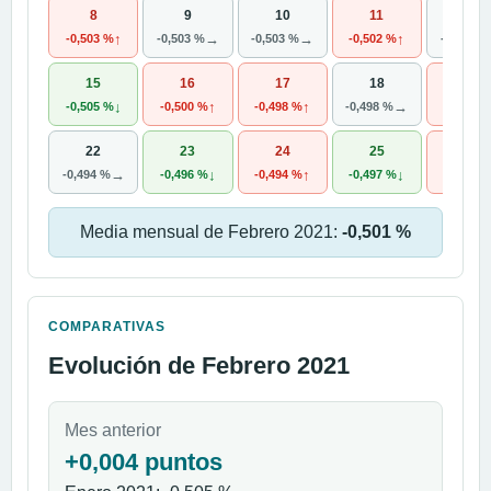
8
9
10
11
12
↑
→
→
↑
-0,503 %
-0,503 %
-0,503 %
-0,502 %
-0,502 %
15
16
17
18
19
↓
↑
↑
→
-0,505 %
-0,500 %
-0,498 %
-0,498 %
-0,494 
22
23
24
25
26
→
↓
↑
↓
-0,494 %
-0,496 %
-0,494 %
-0,497 %
-0,483 
Media mensual de Febrero 2021:
-0,501 %
COMPARATIVAS
Evolución de Febrero 2021
Mes anterior
+0,004 puntos