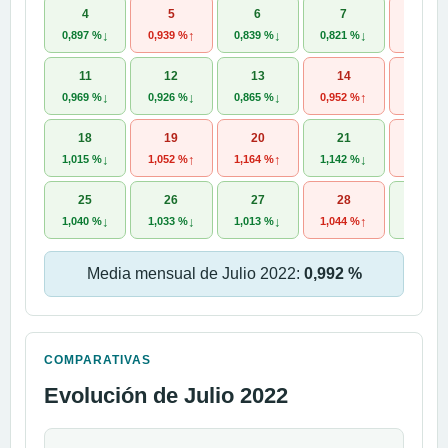
4
5
6
7
8
↓
↑
↓
↓
0,897 %
0,939 %
0,839 %
0,821 %
0,972 %
11
12
13
14
15
↓
↓
↓
↑
0,969 %
0,926 %
0,865 %
0,952 %
1,057 %
18
19
20
21
22
↓
↑
↑
↓
1,015 %
1,052 %
1,164 %
1,142 %
1,200 %
25
26
27
28
29
↓
↓
↓
↑
1,040 %
1,033 %
1,013 %
1,044 %
0,921 %
Media mensual de Julio 2022:
0,992 %
COMPARATIVAS
Evolución de Julio 2022