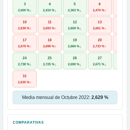
3
4
5
6
7
↓
↓
↓
↑
2,500 %
2,410 %
2,363 %
2,470 %
2,552 %
10
11
12
13
14
↑
↑
↓
↑
2,639 %
2,693 %
2,659 %
2,661 %
2,677 %
17
18
19
20
21
↑
↑
↓
↑
2,679 %
2,698 %
2,684 %
2,733 %
2,778 %
24
25
26
27
28
↓
↓
↓
↓
2,738 %
2,725 %
2,690 %
2,671 %
2,567 %
31
↑
2,630 %
Media mensual de Octubre 2022:
2,629 %
COMPARATIVAS