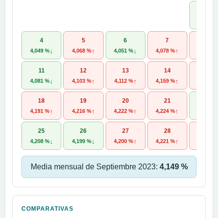
1
4,055 %
4
5
6
7
8
↓
↑
↓
↑
4,049 %
4,068 %
4,051 %
4,078 %
4,086 %
11
12
13
14
15
↓
↑
↑
↑
4,081 %
4,103 %
4,112 %
4,159 %
4,169 %
18
19
20
21
22
↑
↑
↑
↑
4,191 %
4,216 %
4,222 %
4,224 %
4,213 %
25
26
27
28
29
↓
↓
↑
↑
4,208 %
4,199 %
4,200 %
4,221 %
4,228 %
Media mensual de Septiembre 2023:
4,149 %
COMPARATIVAS