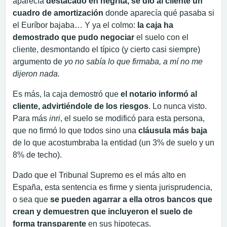
aparecía
destacado en negrita, se dio al cliente un
cuadro de amortización
donde aparecía qué pasaba si
el Euríbor bajaba… Y ya el colmo:
la caja ha
demostrado que pudo negociar
el suelo con el
cliente, desmontando el típico (y cierto casi siempre)
argumento de
yo no sabía lo que firmaba, a mí no me
dijeron nada.
Es más, la caja demostró que
el notario informó al
cliente, advirtiéndole de los riesgos
. Lo nunca visto.
Para más
inri
, el suelo se modificó para esta persona,
que no firmó lo que todos sino una
cláusula más baja
de lo que acostumbraba la entidad (un 3% de suelo y un
8% de techo).
Dado que el Tribunal Supremo es el más alto en
España, esta sentencia es firme y sienta jurisprudencia,
o sea que
se pueden agarrar a ella otros bancos que
crean y demuestren que incluyeron el suelo de
forma transparente
en sus hipotecas.