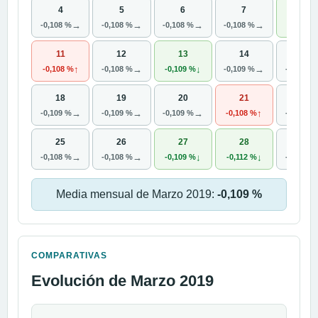
4
5
6
7
8
→
→
→
→
-0,108 %
-0,108 %
-0,108 %
-0,108 %
-0,109 
11
12
13
14
15
↑
→
↓
→
-0,108 %
-0,108 %
-0,109 %
-0,109 %
-0,109 %
18
19
20
21
22
→
→
→
↑
-0,109 %
-0,109 %
-0,109 %
-0,108 %
-0,108 %
25
26
27
28
29
→
→
↓
↓
-0,108 %
-0,108 %
-0,109 %
-0,112 %
-0,112 %
Media mensual de Marzo 2019:
-0,109 %
COMPARATIVAS
Evolución de Marzo 2019