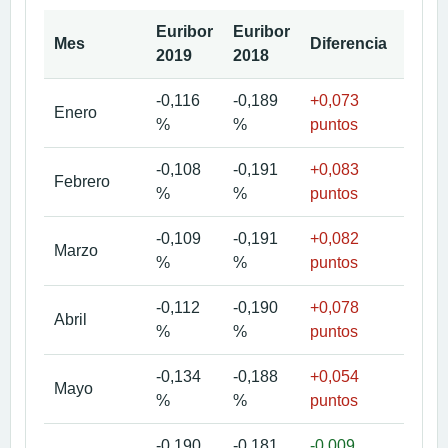
Euribor
Euribor
Mes
Diferencia
Detal
2019
2018
-0,116
-0,189
+0,073
Ver
Enero
%
%
puntos
mes
-0,108
-0,191
+0,083
Ver
Febrero
%
%
puntos
mes
-0,109
-0,191
+0,082
Ver
Marzo
%
%
puntos
mes
-0,112
-0,190
+0,078
Ver
Abril
%
%
puntos
mes
-0,134
-0,188
+0,054
Ver
Mayo
%
%
puntos
mes
-0,190
-0,181
-0,009
Ver