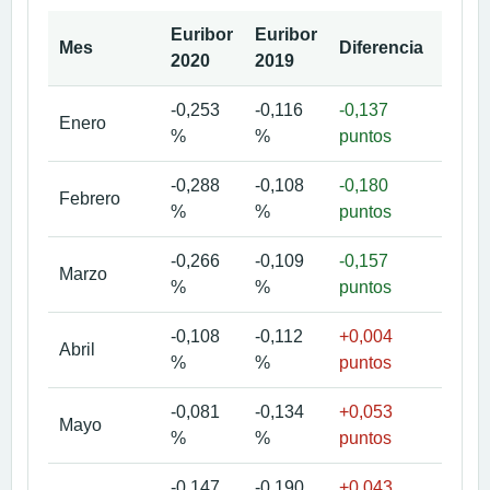
Euribor
Euribor
Mes
Diferencia
Detal
2020
2019
-0,253
-0,116
-0,137
Ver
Enero
%
%
puntos
mes
-0,288
-0,108
-0,180
Ver
Febrero
%
%
puntos
mes
-0,266
-0,109
-0,157
Ver
Marzo
%
%
puntos
mes
-0,108
-0,112
+0,004
Ver
Abril
%
%
puntos
mes
-0,081
-0,134
+0,053
Ver
Mayo
%
%
puntos
mes
-0,147
-0,190
+0,043
Ver