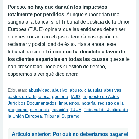
Por eso,
no hay que dar aún los impuestos
totalmente por perdidos
. Aunque supondrían una
sangría a la banca, si el Tribunal de Justicia de la Unión
Europea (TJUE) opinara que las entidades deben ser
quienes corran con el gasto, tendríamos opción de
reclamar y posibilidad de éxito. Hasta ahora, este
tribunal ha sido el
único que ha decidido a favor de
los clientes españoles en todas las causas
que se le
han presentado. Todo es cuestión de tiempo,
esperemos a ver qué dice ahora.
Etiquetas:
abusividad
,
abusivo
,
abuso
,
cláusulas abusivas
,
gastos de la hipoteca
,
gestoría
,
IAJD
,
Impuesto de Actos
Jurídicos Documentados
,
impuestos
,
notaría
,
registro de la
propiedad
,
sentencia
,
tasación
,
TJUE
,
Tribunal de Justicia de
la Unión Europea
,
Tribunal Supremo
Navegación de entradas
Artículo anterior: Por qué no deberíamos pagar el