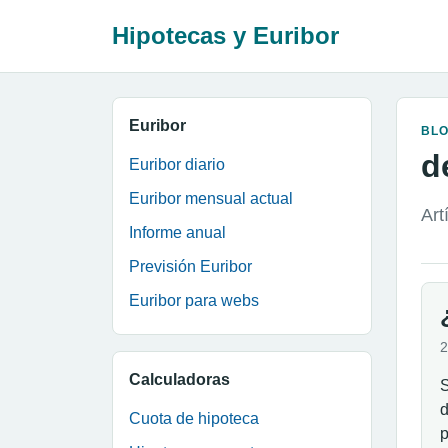
Hipotecas y Euribor
Euribor
BL
d
Euribor diario
Euribor mensual actual
Art
Informe anual
Previsión Euribor
Euribor para webs
2
Calculadoras
S
d
Cuota de hipoteca
p