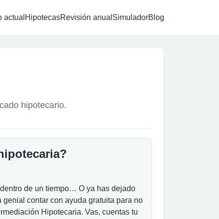
 actual
Hipotecas
Revisión anual
Simulador
Blog
rcado hipotecario.
hipotecaria?
 dentro de un tiempo… O ya has dejado
á genial contar con ayuda gratuita para no
ermediación Hipotecaria. Vas, cuentas tu