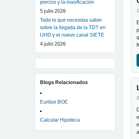
precios y la masificación
1
5 julio 2026
Todo lo que necesitas saber
E
sobre la llegada de la TDT en
p
UHD y el nuevo canal SIETE
q
4 julio 2026
f
Blogs Relacionados
2
Euribor BOE
D
e
Calcular Hipoteca
e
a