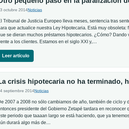
Otro pequeño paso en la paralización d
3 octubre 2014
Noticias
l Tribunal de Justicia Europeo lleva meses, sentencia tras sen
ara que actualice nuestra Ley Hipotecaria. Está muy obsoleta: 
ue se dieran muchos préstamos hipotecarios. ¿Cómo? Dando ve
rente a los clientes. Estamos en el siglo XXI y,…
Leer artículo
La crisis hipotecaria no ha terminado, 
4 septiembre 2014
Noticias
e 2007 a 2008 no sólo cambiamos de año, también de ciclo y 
ntonces presidente del Gobierno Zetapé tardara en reconocer 
ste periodo que taaaan largo se está haciendo, que ya tenemos 
ún durará algo más de…